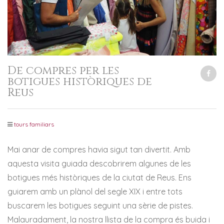
De compres per les
botigues històriques de
Reus
tours familiars
Mai anar de compres havia sigut tan divertit. Amb
aquesta visita guiada descobrirem algunes de les
botigues més històriques de la ciutat de Reus. Ens
guiarem amb un plànol del segle XIX i entre tots
buscarem les botigues seguint una sèrie de pistes.
Malauradament, la nostra llista de la compra és buida i