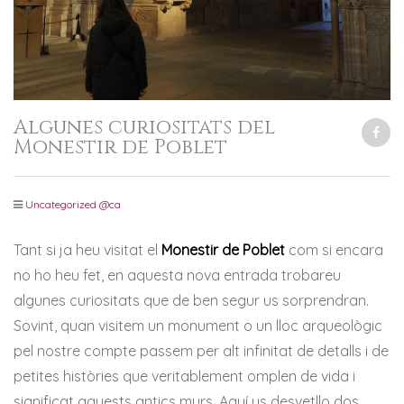
Algunes curiositats del
Monestir de Poblet
Uncategorized @ca
Tant si ja heu visitat el
Monestir de Poblet
com si encara
no ho heu fet, en aquesta nova entrada trobareu
algunes curiositats que de ben segur us sorprendran.
Sovint, quan visitem un monument o un lloc arqueològic
pel nostre compte passem per alt infinitat de detalls i de
petites històries que veritablement omplen de vida i
significat aquests antics murs. Aquí us desvetllo dos