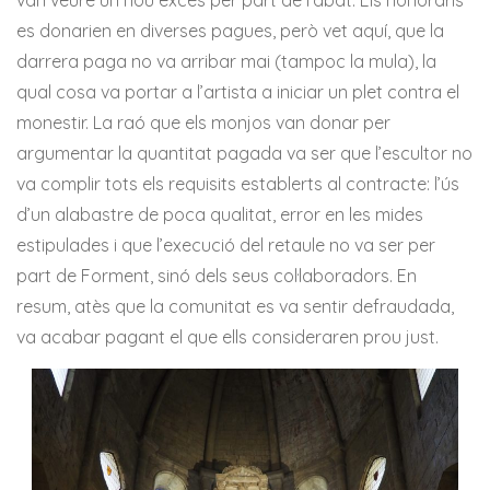
van veure un nou excés per part de l’abat. Els honoraris
es donarien en diverses pagues, però vet aquí, que la
darrera paga no va arribar mai (tampoc la mula), la
qual cosa va portar a l’artista a iniciar un plet contra el
monestir. La raó que els monjos van donar per
argumentar la quantitat pagada va ser que l’escultor no
va complir tots els requisits establerts al contracte: l’ús
d’un alabastre de poca qualitat, error en les mides
estipulades i que l’execució del retaule no va ser per
part de Forment, sinó dels seus col·laboradors. En
resum, atès que la comunitat es va sentir defraudada,
va acabar pagant el que ells consideraren prou just.