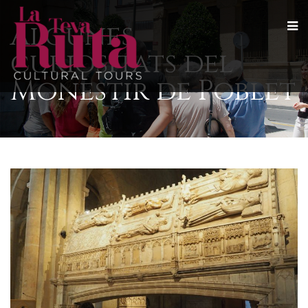
Algunes
curiositats del
Monestir de Poblet