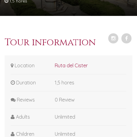
1,5 hores
Tour information
Location
Ruta del Cister
Duration
1,5 hores
Reviews
0 Review
Adults
Unlimited
Children
Unlimited