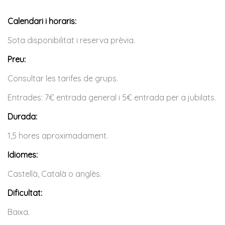
Calendari i horaris:
Sota disponibilitat i reserva prèvia.
Preu:
Consultar les tarifes de grups.
Entrades: 7€ entrada general i 5€ entrada per a jubilats.
Durada:
1,5 hores aproximadament.
Idiomes:
Castellà, Català o anglès.
Dificultat:
Baixa.