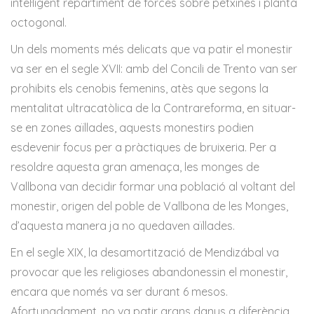
intel·ligent repartiment de forces sobre petxines i planta
octogonal.
Un dels moments més delicats que va patir el monestir
va ser en el segle XVII: amb del Concili de Trento van ser
prohibits els cenobis femenins, atès que segons la
mentalitat ultracatòlica de la Contrareforma, en situar-
se en zones aïllades, aquests monestirs podien
esdevenir focus per a pràctiques de bruixeria. Per a
resoldre aquesta gran amenaça, les monges de
Vallbona van decidir formar una població al voltant del
monestir, origen del poble de Vallbona de les Monges,
d’aquesta manera ja no quedaven aïllades.
En el segle XIX, la desamortització de Mendizábal va
provocar que les religioses abandonessin el monestir,
encara que només va ser durant 6 mesos.
Afortunadament, no va patir grans danys a diferència