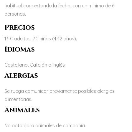
habitual concertando la fecha, con un mínimo de 6
personas.
Precios
13 € adultos. 7€ niños (4-12 años).
Idiomas
Castellano, Catalán o inglés
Alergias
Se ruega comunicar previamente posibles alergias
alimentarias.
Animales
No apta para animales de compañía.