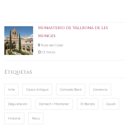
Monasterio de Vallbona de les
Monges
Ruta del Cister
1,5 horas
Etiquetas
Arte
Casco Antiguo
Colmado Baró
Comercio
Degustación
Domech I Montaner
El Barato
Gaudí
Historia
Reus