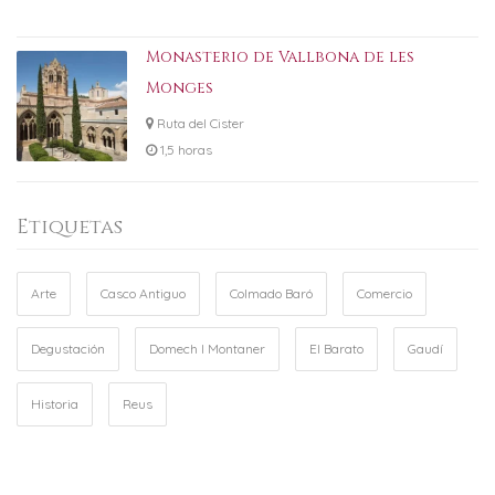
Monasterio de Vallbona de les
Monges
Ruta del Cister
1,5 horas
Etiquetas
Arte
Casco Antiguo
Colmado Baró
Comercio
Degustación
Domech I Montaner
El Barato
Gaudí
Historia
Reus