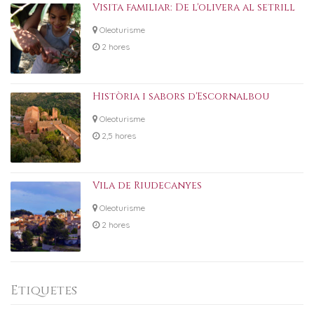
Visita familiar: De l'olivera al setrill
Oleoturisme
2 hores
Història i sabors d'Escornalbou
Oleoturisme
2,5 hores
Vila de Riudecanyes
Oleoturisme
2 hores
Etiquetes