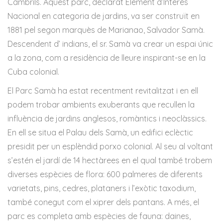
Cambrils. Aquest parc, declarat Element d’Interès
Nacional en categoria de jardins, va ser construït en
1881 pel segon marquès de Marianao, Salvador Samà.
Descendent d’ indians, el sr. Samà va crear un espai únic
a la zona, com a residència de lleure inspirant-se en la
Cuba colonial.
El Parc Samà ha estat recentment revitalitzat i en ell
podem trobar ambients exuberants que recullen la
influència de jardins anglesos, romàntics i neoclàssics.
En ell se situa el Palau dels Samà, un edifici eclèctic
presidit per un esplèndid porxo colonial. Al seu al voltant
s’estén el jardí de 14 hectàrees en el qual també trobem
diverses espècies de flora: 600 palmeres de diferents
varietats, pins, cedres, plataners i l’exòtic taxodium,
també conegut com el xiprer dels pantans. A més, el
parc es completa amb espècies de fauna: daines,