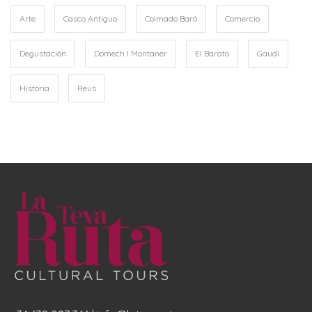
Arte
Casco Antiguo
Colmado Baró
Comercio
Degustación
Domech I Montaner
El Barato
Gaudí
Historia
Reus