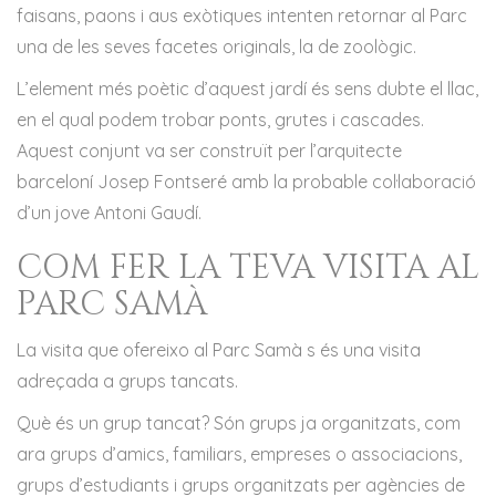
faisans, paons i aus exòtiques intenten retornar al Parc
una de les seves facetes originals, la de zoològic.
L’element més poètic d’aquest jardí és sens dubte el llac,
en el qual podem trobar ponts, grutes i cascades.
Aquest conjunt va ser construït per l’arquitecte
barceloní Josep Fontseré amb la probable col·laboració
d’un jove Antoni Gaudí.
COM FER LA TEVA VISITA AL
PARC SAMÀ
La visita que ofereixo al Parc Samà s és una visita
adreçada a grups tancats.
Què és un grup tancat? Són grups ja organitzats, com
ara grups d’amics, familiars, empreses o associacions,
grups d’estudiants i grups organitzats per agències de