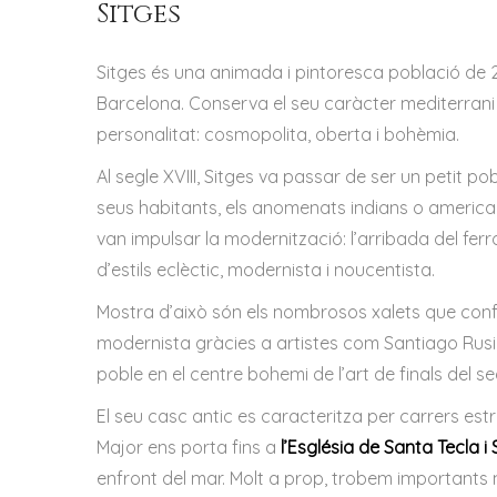
Sitges
Sitges és una animada i pintoresca població de 2
Barcelona. Conserva el seu caràcter mediterrani 
personalitat: cosmopolita, oberta i bohèmia.
Al segle XVIII, Sitges va passar de ser un petit p
seus habitants, els anomenats indians o americans
van impulsar la modernització: l’arribada del fer
d’estils eclèctic, modernista i noucentista.
Mostra d’això són els nombrosos xalets que co
modernista gràcies a artistes com Santiago Rusi
poble en el centre bohemi de l’art de finals del seg
El seu casc antic es caracteritza per carrers est
Major ens porta fins a
l’Església de Santa Tecla 
enfront del mar. Molt a prop, trobem importants