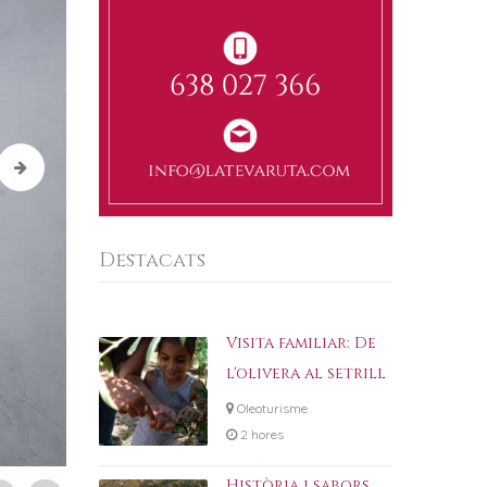
Destacats
Visita familiar: De
l'olivera al setrill
Oleoturisme
2 hores
Història i sabors