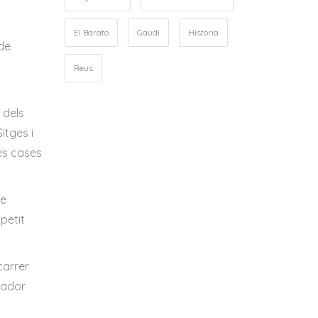
El Barato
Gaudí
Historia
 de
Reus
 dels
itges i
ses cases
re
petit
carrer
rador