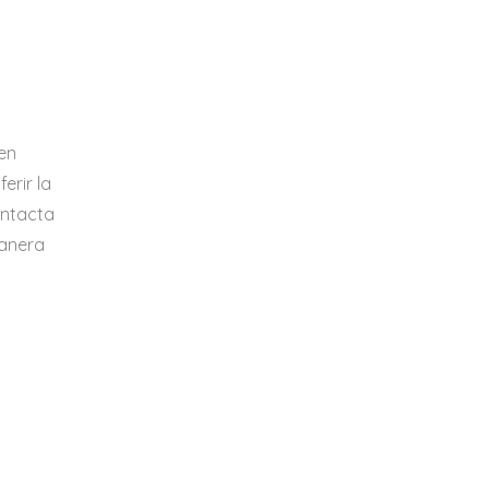
 en
erir la
ontacta
manera