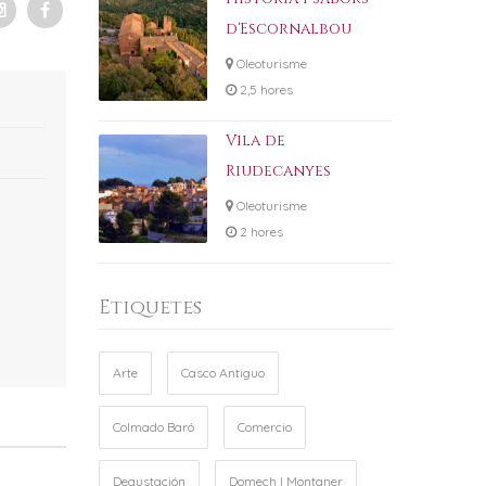
d'Escornalbou
Oleoturisme
2,5 hores
Vila de
Riudecanyes
Oleoturisme
2 hores
Etiquetes
Arte
Casco Antiguo
Colmado Baró
Comercio
Degustación
Domech I Montaner