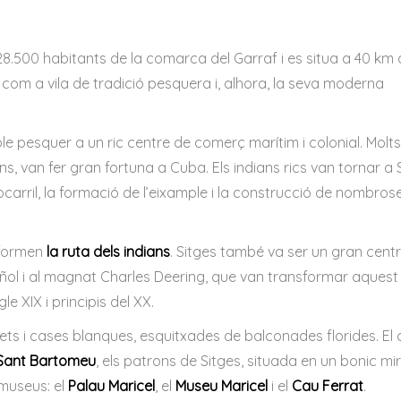
8.500 habitants de la comarca del Garraf i es situa a 40 km
com a vila de tradició pesquera i, alhora, la seva moderna
oble pesquer a un ric centre de comerç marítim i colonial. Molts
, van fer gran fortuna a Cuba. Els indians rics van tornar a S
rocarril, la formació de l’eixample i la construcció de nombro
nformen
la ruta dels indians
. Sitges també va ser un gran cent
ñol i al magnat Charles Deering, que van transformar aquest 
le XIX i principis del XX.
rets i cases blanques, esquitxades de balconades florides. El 
i Sant Bartomeu
, els patrons de Sitges, situada en un bonic mi
 museus: el
Palau Maricel
, el
Museu Maricel
i el
Cau Ferrat
.