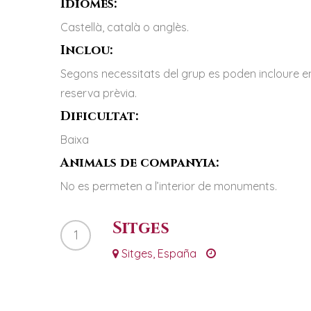
Idiomes:
Castellà, català o anglès.
Inclou:
Segons necessitats del grup es poden incloure 
reserva prèvia.
Dificultat:
Baixa
Animals de companyia:
No es permeten a l’interior de monuments.
Sitges
1
Sitges, España