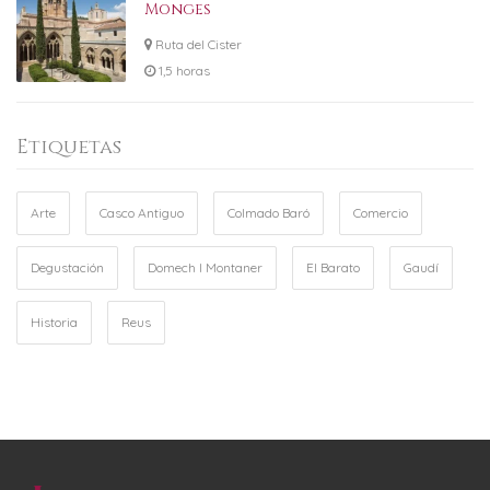
Monges
Ruta del Cister
1,5 horas
Etiquetas
Arte
Casco Antiguo
Colmado Baró
Comercio
Degustación
Domech I Montaner
El Barato
Gaudí
Historia
Reus