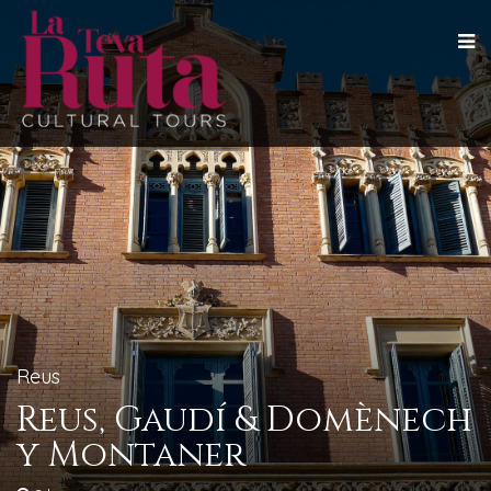
Reus
Reus, Gaudí & Domènech
y Montaner