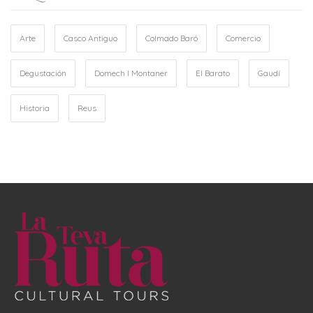
Arte
Casco Antiguo
Colmado Baró
Comercio
Degustación
Domech I Montaner
El Barato
Gaudí
Historia
Reus