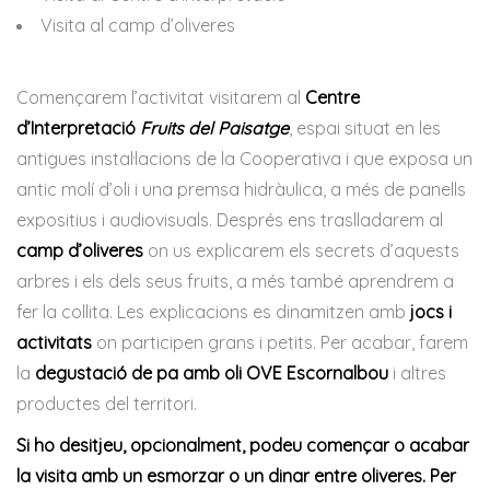
Visita al camp d’oliveres
Començarem l’activitat visitarem al
Centre
d’Interpretació
Fruits del Paisatge
, espai situat en les
antigues instal·lacions de la Cooperativa i que exposa un
antic molí d’oli i una premsa hidràulica, a més de panells
expositius i audiovisuals. Després ens traslladarem al
camp d’oliveres
on us explicarem els secrets d’aquests
arbres i els dels seus fruits, a més també aprendrem a
fer la collita. Les explicacions es dinamitzen amb
jocs i
activitats
on participen grans i petits. Per acabar, farem
la
degustació de pa amb oli OVE Escornalbou
i altres
productes del territori.
Si ho desitjeu, opcionalment, podeu començar o acabar
la visita amb un esmorzar o un dinar entre oliveres. Per