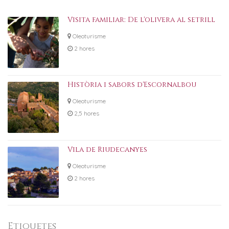
Visita familiar: De l'olivera al setrill
Oleoturisme
2 hores
Història i sabors d'Escornalbou
Oleoturisme
2,5 hores
Vila de Riudecanyes
Oleoturisme
2 hores
Etiquetes