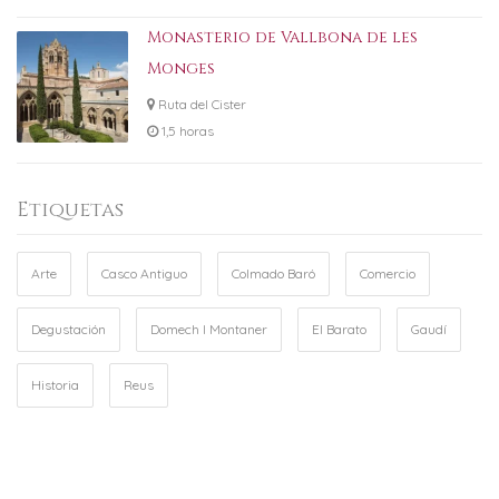
Monasterio de Vallbona de les
Monges
Ruta del Cister
1,5 horas
Etiquetas
Arte
Casco Antiguo
Colmado Baró
Comercio
Degustación
Domech I Montaner
El Barato
Gaudí
Historia
Reus