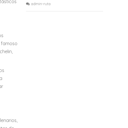
tásticos
admin-ruta
os
famoso
chelin,
los
na
ar
lenarios,