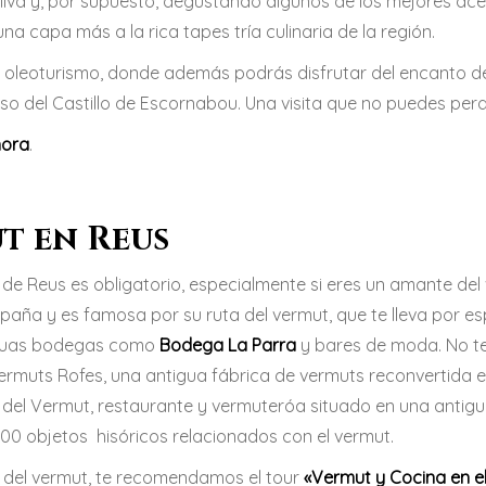
liva y, por supuesto, degustando algunos de los mejores ace
a capa más a la rica tapes tría culinaria de la región.
de oleoturismo, donde además podrás disfrutar del encanto de
aso del Castillo de Escornabou. Una visita que no puedes perd
hora
.
t en Reus
d de Reus es obligatorio, especialmente si eres un amante del
aña y es famosa por su ruta del vermut, que te lleva por e
tiguas bodegas como
Bodega La Parra
y bares de moda. No t
ermuts Rofes, una antigua fábrica de vermuts reconvertida 
u del Vermut, restaurante y vermuteróa situado en una antig
00 objetos hisóricos relacionados con el vermut.
 del vermut, te recomendamos el tour
«Vermut y Cocina en e