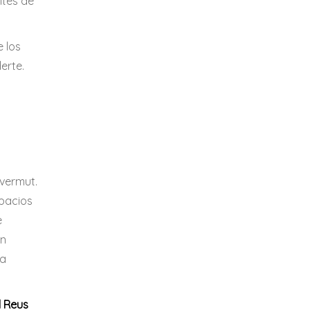
ites de
 los
erte.
 vermut.
spacios
e
en
ua
l Reus