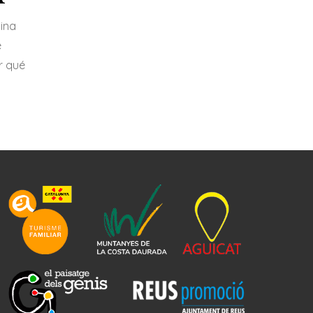
cina
e
r qué