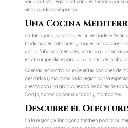
variada. Esta región catalana es famosa por su e
vinos que la acompañan.
Una Cocina Mediterr
En Tarragona, la comida es un verdadero festín 
tradicionales catalanes y toques innovadores. 
por su fabuloso menú degustación y las vistas 
es otro imperdible para los amantes de la alta c
Además, encontrarás excelentes opciones de ma
pescados y mariscos de la región son la especia
cuenta con una gran variedad de bares de tapa
Cortijo, conocido por sus tapas y montaditos
Descubre el Oleotur
En la región de Tarragona también podrás sumergi