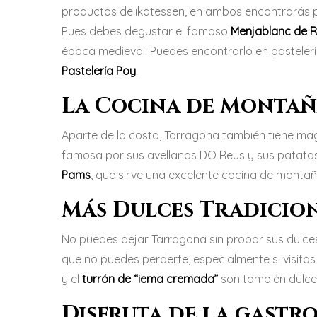
productos delikatessen, en ambos encontrarás pro
Pues debes degustar el famoso
Menjablanc de 
época medieval. Puedes encontrarlo en pastele
Pastelería Poy
.
La Cocina de Monta
Aparte de la costa, Tarragona también tiene mag
famosa por sus avellanas DO Reus y sus patata
Pams
, que sirve una excelente cocina de monta
Más Dulces Tradicio
No puedes dejar Tarragona sin probar sus dulces
que no puedes perderte, especialmente si visitas
y el
turrón
de “iema cremada”
son también dulce
Disfruta de la gast