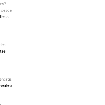
ces?
o desde
lles
o
des,
tze
mendras
neules»
a