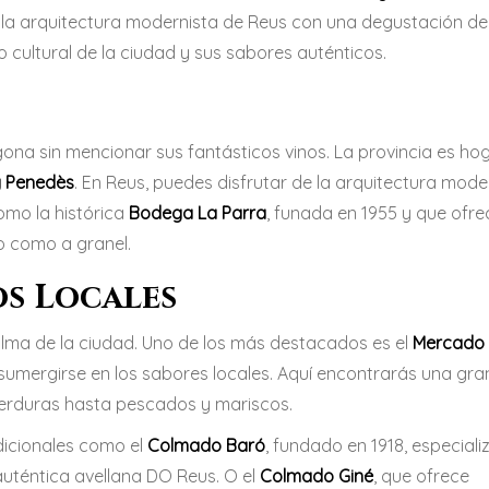
 la arquitectura modernista de Reus con una degustación de
 cultural de la ciudad y sus sabores auténticos.
na sin mencionar sus fantásticos vinos. La provincia es ho
y Penedès
. En Reus, puedes disfrutar de la arquitectura mode
omo la histórica
Bodega La Parra
, funada en 1955 y que ofr
do como a granel.
s Locales
lma de la ciudad. Uno de los más destacados es el
Mercado 
a sumergirse en los sabores locales. Aquí encontrarás una gra
verduras hasta pescados y mariscos.
adicionales como el
Colmado Baró
, fundado en 1918, especial
 auténtica avellana DO Reus. O el
Colmado Giné
, que ofrece