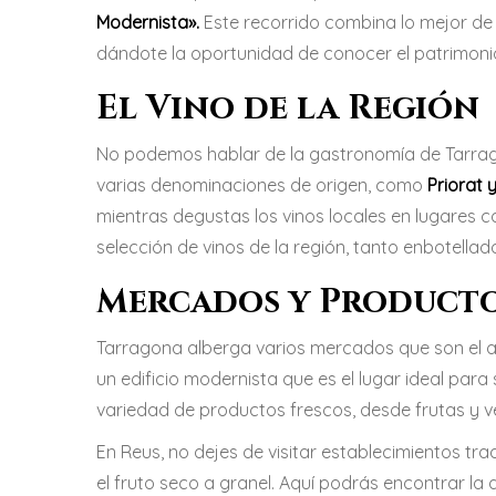
Modernista».
Este recorrido combina lo mejor de
dándote la oportunidad de conocer el patrimonio
El Vino de la Región
No podemos hablar de la gastronomía de Tarrago
varias denominaciones de origen, como
Priorat 
mientras degustas los vinos locales en lugares c
selección de vinos de la región, tanto enbotella
Mercados y Producto
Tarragona alberga varios mercados que son el a
un edificio modernista que es el lugar ideal par
variedad de productos frescos, desde frutas y 
En Reus, no dejes de visitar establecimientos tr
el fruto seco a granel. Aquí podrás encontrar la