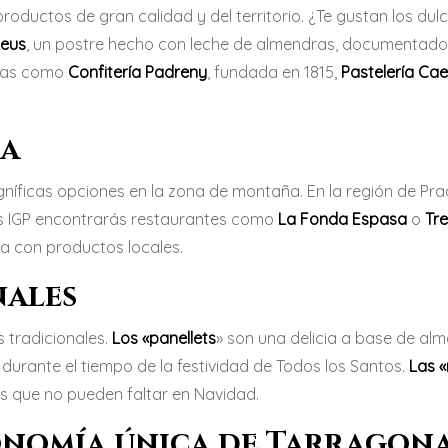
ductos de gran calidad y del territorio. ¿Te gustan los dul
Reus
, un postre hecho con leche de almendras, documentad
rías como
Confitería Padreny
, fundada en 1815,
Pastelería Cae
ña
níficas opciones en la zona de montaña. En la región de Pra
s IGP encontrarás restaurantes como
La Fonda Espasa
o
Tre
ña con productos locales.
nales
 tradicionales.
Los «panellets
» son una delicia a base de al
 durante el tiempo de la festividad de Todos los Santos.
Las «
s que no pueden faltar en Navidad.
ronomía única de Tarragon