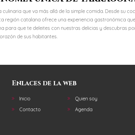
a culinaria que va más allá de la simple comida. Desde su co
ta región catalana ofrece una experiencia gastronómica qu
na para que te deleites con nuestras delicias y descubras po
corazón de sus habitantes.
Enlaces de la web
Inicio
Quien soy
Contacto
Agenda